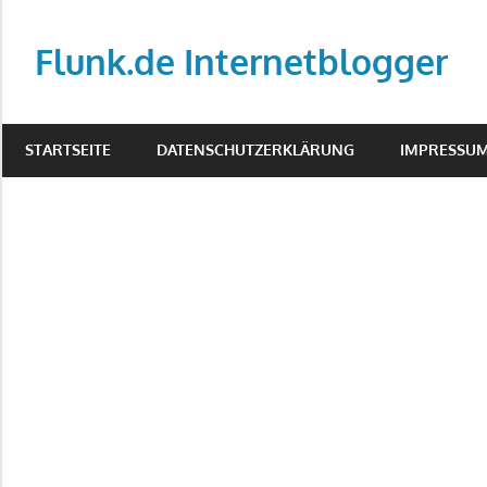
Zum
Inhalt
Flunk.de Internetblogger
springen
Mein
Internet
STARTSEITE
DATENSCHUTZERKLÄRUNG
IMPRESSU
Blog