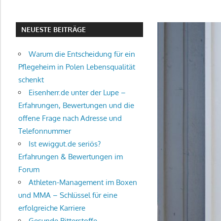
NEUESTE BEITRÄGE
Warum die Entscheidung für ein
Pflegeheim in Polen Lebensqualität
schenkt
Eisenherr.de unter der Lupe –
Erfahrungen, Bewertungen und die
offene Frage nach Adresse und
Telefonnummer
Ist ewiggut.de seriös?
Erfahrungen & Bewertungen im
Forum
Athleten-Management im Boxen
und MMA – Schlüssel für eine
erfolgreiche Karriere
Gesunde Bitterstoffe