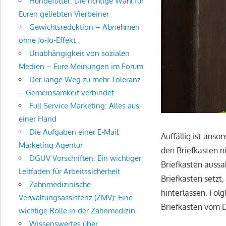
Hundefutter: Die richtige Wahl für
Euren geliebten Vierbeiner
Gewichtsreduktion – Abnehmen
ohne Jo-Jo-Effekt
Unabhängigkeit von sozialen
Medien – Eure Meinungen im Forum
Der lange Weg zu mehr Toleranz
– Gemeinsamkeit verbindet
Full Service Marketing: Alles aus
einer Hand
Die Aufgaben einer E-Mail
Auffällig ist an
Marketing Agentur
den Briefkasten 
DGUV Vorschriften: Ein wichtiger
Briefkasten aussa
Leitfaden für Arbeitssicherheit
Briefkasten setzt,
Zahnmedizinische
hinterlassen. Fol
Verwaltungsassistenz (ZMV): Eine
Briefkasten vom 
wichtige Rolle in der Zahnmedizin
Wissenswertes über